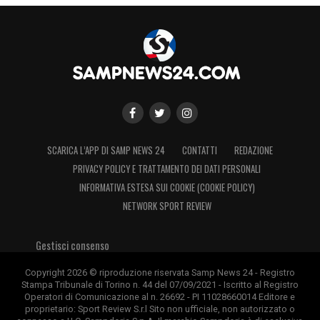
SCARICA L’APP DI SAMP NEWS 24
CONTATTI
REDAZIONE
PRIVACY POLICY E TRATTAMENTO DEI DATI PERSONALI
INFORMATIVA ESTESA SUI COOKIE (COOKIE POLICY)
NETWORK SPORT REVIEW
Gestisci consenso
Copyright 2026 © riproduzione riservata Samp News 24 - Registro
Stampa Tribunale di Torino n. 44 del 07/09/2021 - Iscritto al Registro
Operatori di Comunicazione al n. 26692 - PI 11028660014 Editore e
proprietario: Sport Review S.r.l Sito non ufficiale, non autorizzato o