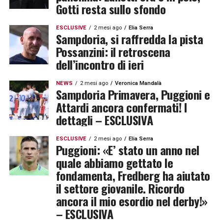
Gotti resta sullo sfondo
ESCLUSIVE
2 mesi ago
Elia Serra
Sampdoria, si raffredda la pista
Possanzini: il retroscena
dell’incontro di ieri
NEWS
2 mesi ago
Veronica Mandalà
Sampdoria Primavera, Puggioni e
Attardi ancora confermati! I
dettagli – ESCLUSIVA
ESCLUSIVE
2 mesi ago
Elia Serra
Puggioni: «E’ stato un anno nel
quale abbiamo gettato le
fondamenta, Fredberg ha aiutato
il settore giovanile. Ricordo
ancora il mio esordio nel derby!»
– ESCLUSIVA