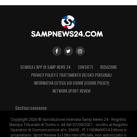
SCARICA L’APP DI SAMP NEWS 24
CONTATTI
REDAZIONE
PRIVACY POLICY E TRATTAMENTO DEI DATI PERSONALI
INFORMATIVA ESTESA SUI COOKIE (COOKIE POLICY)
NETWORK SPORT REVIEW
Gestisci consenso
Copyright 2026 © riproduzione riservata Samp News 24 - Registro
Stampa Tribunale di Torino n. 44 del 07/09/2021 - Iscritto al Registro
Operatori di Comunicazione al n. 26692 - PI 11028660014 Editore e
proprietario: Sport Review S.r.l Sito non ufficiale, non autorizzato o