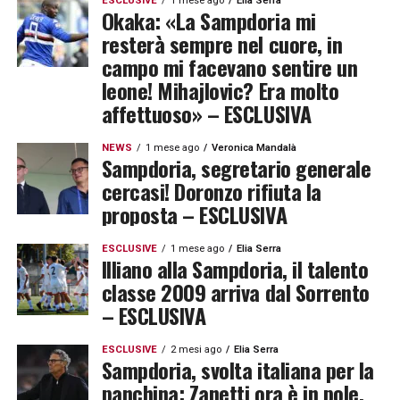
ESCLUSIVE
1 mese ago
Elia Serra
Okaka: «La Sampdoria mi
resterà sempre nel cuore, in
campo mi facevano sentire un
leone! Mihajlovic? Era molto
affettuoso» – ESCLUSIVA
NEWS
1 mese ago
Veronica Mandalà
Sampdoria, segretario generale
cercasi! Doronzo rifiuta la
proposta – ESCLUSIVA
ESCLUSIVE
1 mese ago
Elia Serra
Illiano alla Sampdoria, il talento
classe 2009 arriva dal Sorrento
– ESCLUSIVA
ESCLUSIVE
2 mesi ago
Elia Serra
Sampdoria, svolta italiana per la
panchina: Zanetti ora è in pole,