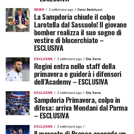
NEWS
2 settimane ago
Dario Bartolucci
La Sampdoria chiude il colpo
Larotella dal Sassuolo! Il giovane
bomber realizza il suo sogno di
vestire di blucerchiato –
ESCLUSIVA
ESCLUSIVE
2 settimane ago
Elia Serra
Regini entra nello staff della
primavera e guiderà i difensori
dell’Academy – ESCLUSIVA
ESCLUSIVE
2 settimane ago
Elia Serra
Sampdoria Primavera, colpo in
difesa: arriva Mondani dal Parma
– ESCLUSIVA
ESCLUSIVE
3 settimane ago
Il mercato di Branco accende un