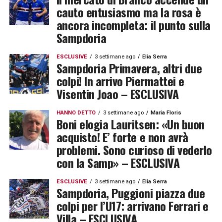
cauto entusiasmo ma la rosa è
ancora incompleta: il punto sulla
Sampdoria
ESCLUSIVE
3 settimane ago
Elia Serra
Sampdoria Primavera, altri due
colpi! In arrivo Piermattei e
Visentin Joao – ESCLUSIVA
HANNO DETTO
3 settimane ago
Maria Floris
Boni elogia Lauritsen: «Un buon
acquisto! E’ forte e non avrà
problemi. Sono curioso di vederlo
con la Samp» – ESCLUSIVA
ESCLUSIVE
3 settimane ago
Elia Serra
Sampdoria, Puggioni piazza due
colpi per l’U17: arrivano Ferrari e
Villa – ESCLUSIVA