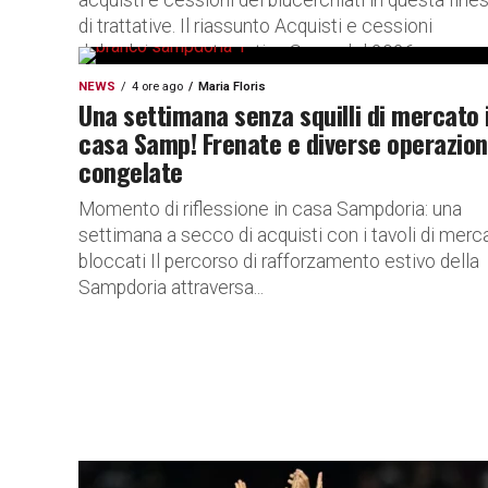
acquisti e cessioni dei blucerchiati in questa fines
di trattative. Il riassunto Acquisti e cessioni
del calciomercato estivo Samp del 2026.
LEGENDA – D...
NEWS
4 ore ago
Maria Floris
Una settimana senza squilli di mercato 
casa Samp! Frenate e diverse operazion
congelate
Momento di riflessione in casa Sampdoria: una
settimana a secco di acquisti con i tavoli di merc
bloccati Il percorso di rafforzamento estivo della
Sampdoria attraversa...