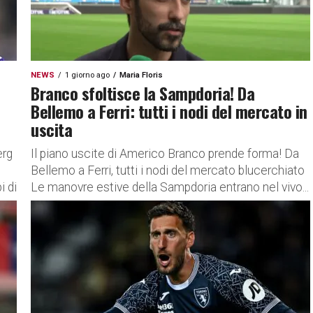
NEWS
1 giorno ago
Maria Floris
Branco sfoltisce la Sampdoria! Da
Bellemo a Ferri: tutti i nodi del mercato in
uscita
erg
Il piano uscite di Americo Branco prende forma! Da
Bellemo a Ferri, tutti i nodi del mercato blucerchiato
i di
Le manovre estive della Sampdoria entrano nel vivo...