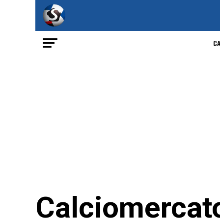
C
Calciomercat