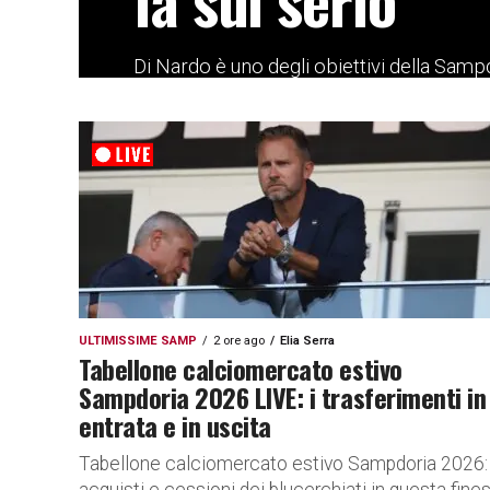
Di Nardo è uno degli obiettivi della Samp
concorrenza per il possibile vice Lauritsen 
ULTIMISSIME SAMP
2 ore ago
Elia Serra
Tabellone calciomercato estivo
Sampdoria 2026 LIVE: i trasferimenti in
entrata e in uscita
Tabellone calciomercato estivo Sampdoria 2026: