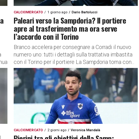
CALCIOMERCATO
1 giorno ago
Dario Bartolucci
ra
Paleari verso la Sampdoria? Il portiere
apre al trasferimento ma ora serve
l’accordo con il Torino
Branco accelera per consegnare a Corradi il nuovo
a
numero uno: tutti i dettagli sulla trattativa imbastita
inua
con il Torino per il portiere La Sampdoria torna con...
CALCIOMERCATO
2 giorni ago
Veronica Mandalà
l
Pierini tra gli obiettivi della Samp: