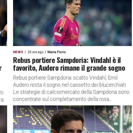
NEWS
23 ore ago
Maria Floris
Rebus portiere Sampdoria: Vindahl è il
r
favorito, Audero rimane il grande sogno
Rebus portiere Sampdoria: scatto Vindahl, Emil
Audero resta il sogno nel cassetto dei blucerchiati
Le strategie di calciomercato della Sampdoria sono
ti
concentrate sul completamento della rosa...
ra