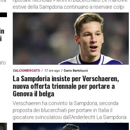
tra
riportare Nicholas Pierini in blucerchiato Le manovre
estive della Sampdoria continuano a riservare colpi
di...
in
i
ato
CALCIOMERCATO
17 ore ago
Dario Bartolucci
La Sampdoria insiste per Verschaeren,
nuova offerta triennale per portare a
Genova il belga
Verschaeren ha convinto la Sampdoria, seconda
proposta dei blucerchiati per portare in Italia il
giocatore svincolatosi dall’Anderlecht La Sampdoria
continua a spingere per Yari Verschaeren. Secondo...