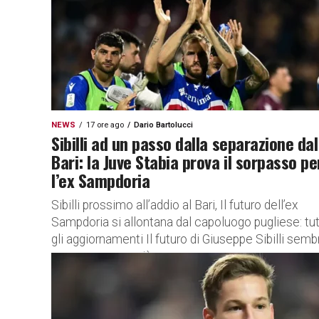
NEWS
17 ore ago
Dario Bartolucci
Sibilli ad un passo dalla separazione dal
Bari: la Juve Stabia prova il sorpasso pe
l’ex Sampdoria
Sibilli prossimo all’addio al Bari, Il futuro dell’ex
Sampdoria si allontana dal capoluogo pugliese: tut
gli aggiornamenti Il futuro di Giuseppe Sibilli semb
essere sempre più...