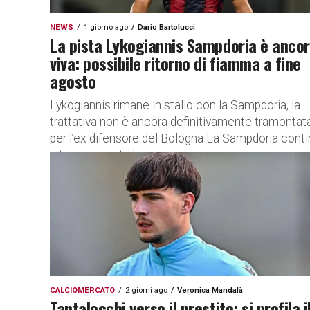
NEWS
1 giorno ago
Dario Bartolucci
La pista Lykogiannis Sampdoria è anco
viva: possibile ritorno di fiamma a fine
agosto
Lykogiannis rimane in stallo con la Sampdoria, la
trattativa non è ancora definitivamente tramontat
per l’ex difensore del Bologna La Sampdoria cont
a tenere aperta la...
CALCIOMERCATO
2 giorni ago
Veronica Mandalà
Tantalocchi verso il prestito: si profila i