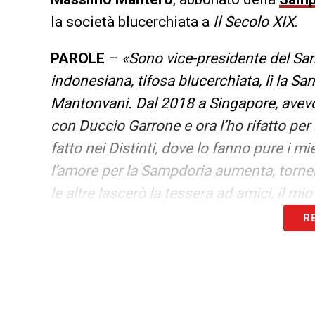
la società blucerchiata a
Il Secolo XIX
.
PAROLE
–
«Sono vice-presidente del Sa
indonesiana, tifosa blucerchiata, lì la S
Mantonvani. Dal 2018 a Singapore, avevo
con Duccio Garrone e ora l’ho rifatto per l
fatto nei Distinti, dove lo fanno pure i m
l’amore per la Sampdoria aumenta, torner
le altre lascerò la tessera ad amici, il 
Radrizzani con Manfredi ci hanno preso 
R
LA PLAYLIST DELLE NOSTRE TOP NEW