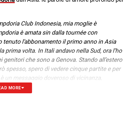
mpdoria Club Indonesia, mia moglie è
ampdoria è amata sin dalla tournée con
 tenuto l’abbonamento il primo anno in Asia
a prima volta. In Itali andavo nella Sud, ora l’ho
iei genitori che sono a Genova. Stando all’estero
ò spesso, spero di vedere cinque partite e per
mio è un messaggio doveroso di vicinanza,
a un passo dal disastro».
EAD MORE
S