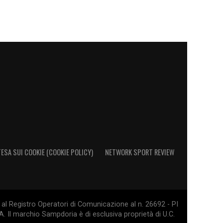
ESA SUI COOKIE (COOKIE POLICY)
NETWORK SPORT REVIEW
al Registro Operatori di Comunicazione al n. 26692 - PI
. Il marchio Sampdoria è di esclusiva proprietà di U.C.