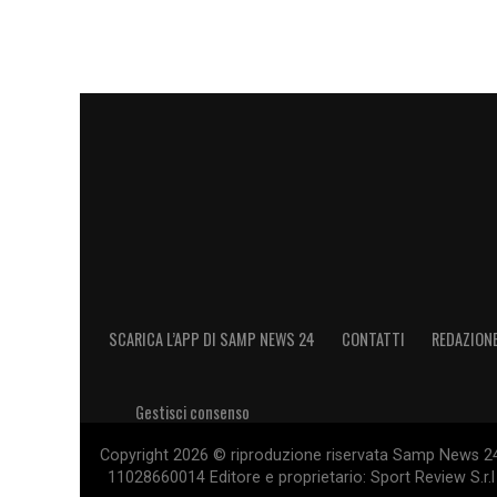
SCARICA L’APP DI SAMP NEWS 24
CONTATTI
REDAZION
Gestisci consenso
Copyright 2026 © riproduzione riservata Samp News 24 -
11028660014 Editore e proprietario: Sport Review S.r.l