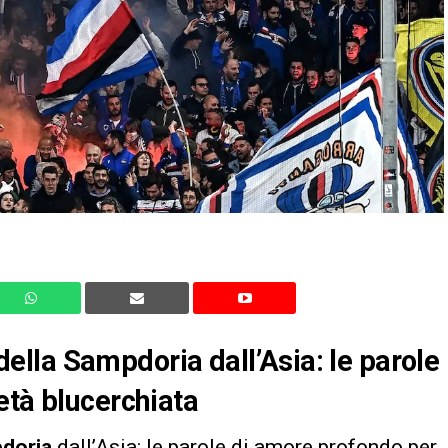
lla Sampdoria dall’Asia: le parole
età blucerchiata
doria
dall’Asia: le parole di amore profondo per