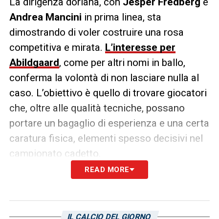
La dirigenza doriana, con
Jesper Fredberg
e
Andrea Mancini
in prima linea, sta
dimostrando di voler costruire una rosa
competitiva e mirata.
L’interesse per
Abildgaard
, come per altri nomi in ballo,
conferma la volontà di non lasciare nulla al
caso. L’obiettivo è quello di trovare giocatori
che, oltre alle qualità tecniche, possano
portare un bagaglio di esperienza e una certa
caratura fisica, elementi spesso decisivi nel
campionato cadetto.
READ MORE
La fase attuale è ancora quella del
monitoraggio e del sondaggio, ma non è
escluso che nei prossimi giorni possano
IL CALCIO DEL GIORNO