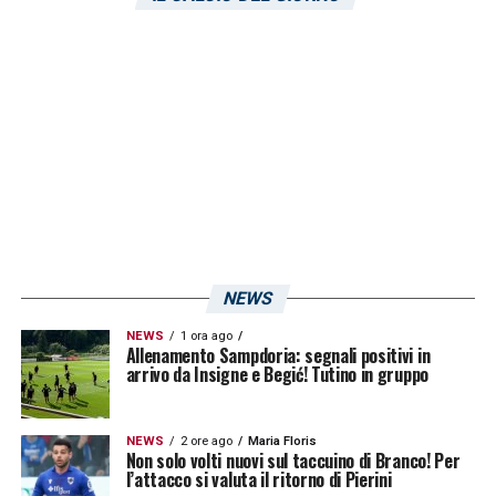
esserci contatti più concreti con il Como e
con l’entourage del giocatore.
LA PLAYLIST DELLE NOSTRE TOP NEWS
NEWS
NEWS
1 ora ago
Allenamento Sampdoria: segnali positivi in
arrivo da Insigne e Begić! Tutino in gruppo
NEWS
2 ore ago
Maria Floris
Non solo volti nuovi sul taccuino di Branco! Per
l’attacco si valuta il ritorno di Pierini