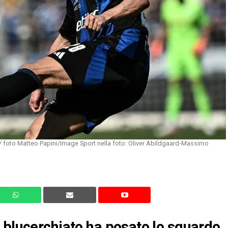
 / foto Matteo Papini/Image Sport nella foto: Oliver Abildgaard-Massimo
 blucerchiato ha posato lo sguardo