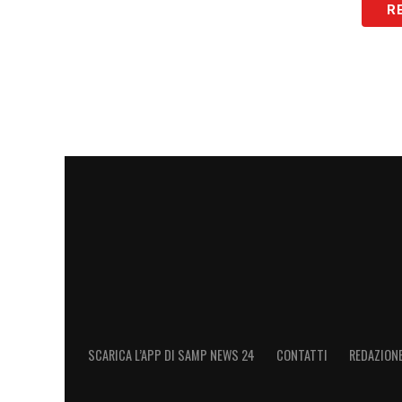
R
LA PLAYLIST DELLE NOSTRE TOP NEW
SCARICA L’APP DI SAMP NEWS 24
CONTATTI
REDAZION