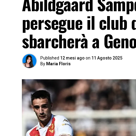
Abildgaard Sampd
persegue il club 
sbarcherà a Geno
Published
12 mesi ago
on
11 Agosto 2025
By
Maria Floris