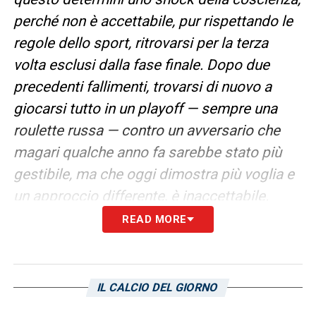
perché non è accettabile, pur rispettando le
regole dello sport, ritrovarsi per la terza
volta esclusi dalla fase finale. Dopo due
precedenti fallimenti, trovarsi di nuovo a
giocarsi tutto in un playoff — sempre una
roulette russa — contro un avversario che
magari qualche anno fa sarebbe stato più
gestibile, ma che oggi dimostra più voglia e
un approccio differente, è inaccettabile.
READ MORE
Stiamo entrando in una sorta di sortilegio: il
talento non si è perso, si è soltanto
addormentato e trascurato, fino a esserne
IL CALCIO DEL GIORNO
negato. La priorità assoluta deve essere la