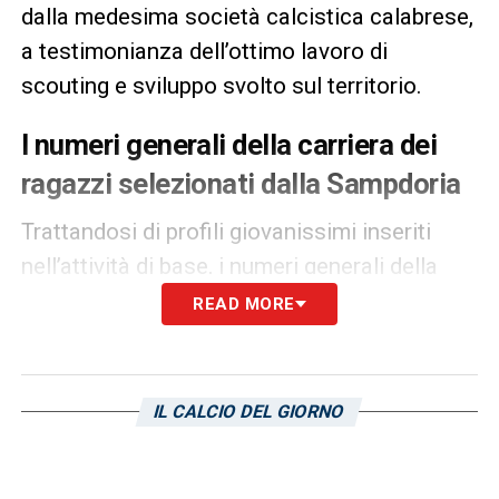
dalla medesima società calcistica calabrese,
a testimonianza dell’ottimo lavoro di
scouting e sviluppo svolto sul territorio.
I numeri generali della carriera dei
ragazzi selezionati dalla Sampdoria
Trattandosi di profili giovanissimi inseriti
nell’attività di base, i numeri generali della
carriera di Alessandro La Torre e Paolo
READ MORE
Basile raccontano un percorso di vertice a
livello dilettantistico e scolastico. Entrambi i
ragazzi hanno collezionato decine di
IL CALCIO DEL GIORNO
presenze nei tornei regionali ed extra-
regionali riservati alle categorie Esordienti,