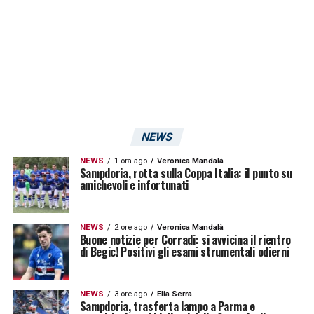
mettendosi in luce per una media di reti
subite bassissima (nel caso del portiere) e
per prestazioni dominanti sotto il profilo
tecnico e coordinativo. Lo stage a Bogliasco
rappresenta il primo vero mattone statistico
nel calcio che conta.
NEWS
LA PLAYLIST DELLE NOSTRE TOP NEWS
NEWS
1 ora ago
Veronica Mandalà
Sampdoria, rotta sulla Coppa Italia: il punto su
amichevoli e infortunati
NEWS
2 ore ago
Veronica Mandalà
Buone notizie per Corradi: si avvicina il rientro
di Begic! Positivi gli esami strumentali odierni
NEWS
3 ore ago
Elia Serra
Sampdoria, trasferta lampo a Parma e