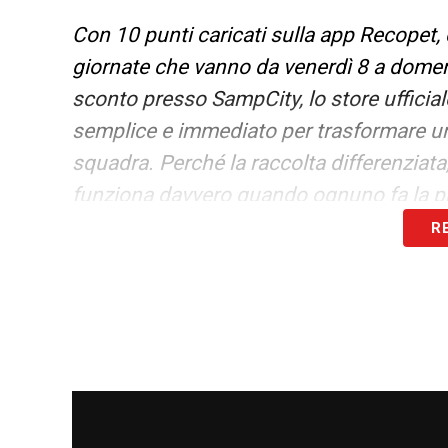
Con 10 punti caricati sulla app Recopet, 
giornate che vanno da venerdì 8 a domeni
sconto presso SampCity, lo store ufficia
semplice e immediato per trasformare un’
squadra. Perché la raccolta differenziata,
funziona davvero quando ognuno fa la pr
R
Come si fa? Sbloccate i punti e avrete 
di sconto su prodotti selezionati a SampCi
10.00-19.30. Ti aspettiamo!”.
L’iniziativa è promossa in coordiname
e accompagnerà le giornate del raduno
giocando di squadra, facciamo un assist 