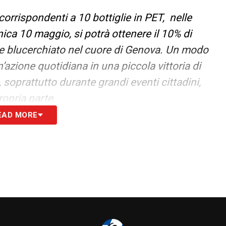
corrispondenti a 10 bottiglie in PET, nelle
ca 10 maggio, si potrà ottenere il 10% di
le blucerchiato nel cuore di Genova. Un modo
azione quotidiana in una piccola vittoria di
 soprattutto durante grandi eventi cittadini,
opria parte.
EAD MORE
questo messaggio: “Premio sbloccato! Per te 10%
ty, via XX Settembre. Siamo aperti tutti i giorni
nto con U.C. Sampdoria, AMIU Genova e COREPLA
 con un messaggio semplice ma concreto:
all’ambiente».