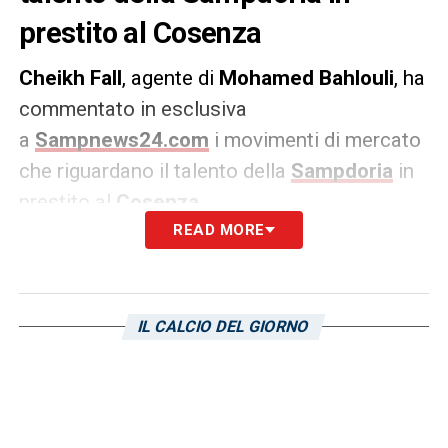
prestito al Cosenza
Cheikh Fall
, agente di
Mohamed Bahlouli
, ha
commentato in esclusiva
a
Sampnews24.com
i movimenti di mercato
che riguardano il talento della
Sampdoria
in
prestito al
Cosenza
READ MORE
«
Bahlouli è molto felice di restare al
Cosenza, non c’è minimamente la possibilità
che vada via. Finirà la stagione in prestito e
IL CALCIO DEL GIORNO
poi faremo le nostre valutazioni sul futuro
con la Sampdoria
».
LA PLAYLIST DELLE NOSTRE TOP NEWS