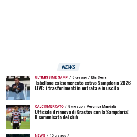
sportive del calciatore Ebenezer
Akinsanmiro (nato a Lagos, Nigeria, il 25
novembre 2004). Il centrocampista si è
legato al club blucerchiato fino al 30 giugno
2028.
»
LA PLAYLIST DELLE NOSTRE TOP NEWS
NEWS
ULTIMISSIME SAMP
6 ore ago
Elia Serra
Tabellone calciomercato estivo Sampdoria 2026
LIVE: i trasferimenti in entrata e in uscita
CALCIOMERCATO
8 ore ago
Veronica Mandalà
Ufficiale il rinnovo di Krastev con la Sampdoria!
Il comunicato del club
NEWS
10 ore ago