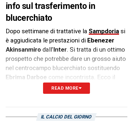
info sul trasferimento in
blucerchiato
Dopo settimane di trattative la
Sampdoria
si
è aggiudicata le prestazioni di
Ebenezer
Akinsanmiro
dall’
Inter
. Si tratta di un ottimo
prospetto che potrebbe dare un grosso aiuto
nel centrocampo blucerchiato sostituendo
Ebrima Darboe
come incontrista. Ecco il
comunicato del Club sul nuovo giocatore:
READ MORE
«
L’U.C. Sampdoria comunica di aver
acquisito a titolo temporaneo annuale con
IL CALCIO DEL GIORNO
diritto di opzione e contro-opzione dal F.C.
Internazionale i diritti alle prestazioni