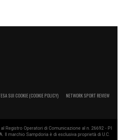
ESA SUI COOKIE (COOKIE POLICY)
NETWORK SPORT REVIEW
al Registro Operatori di Comunicazione al n. 26692 - PI
. Il marchio Sampdoria è di esclusiva proprietà di U.C.