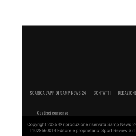
SCARICA L’APP DI SAMP NEWS 24
CONTATTI
REDAZION
Gestisci consenso
Copyright 2026 © riproduzione riservata Samp News 24 -
11028660014 Editore e proprietario: Sport Review S.r.l