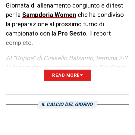
Giornata di allenamento congiunto e di test
per la
Sampdoria Women
che ha condiviso
la preparazione al prossimo turno di
campionato con la
Pro Sesto
. Il report
completo.
Al “Grippa” di Cinisello Balsamo, termina 2-2
l’allenamento congiunto contro la Pro Sesto.
READ MORE
Un tempo a testa per le due compagini: le
blucerchiate, in doppio vantaggio nella prima
frazione con Novellino e Helmvall, hanno
subìto la rimonta delle padrone di casa nella
IL CALCIO DEL GIORNO
ripresa, a segno con Mauri e Coda. Un buon
primo tempo quello delle blucerchiate, in
vantaggio al 17′ con Novellino che, sulla