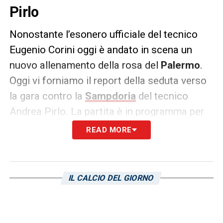
Pirlo
Nonostante l’esonero ufficiale del tecnico
Eugenio Corini oggi è andato in scena un
nuovo allenamento della rosa del
Palermo
.
Oggi vi forniamo il report della seduta verso
la gara contro la
Sampdoria
del tecnico
Andrea Pirlo. La partita è in programma per
le 1ìore 16:15 di sabato 6 aprile 2024,
READ MORE
presso lo stadio Renzo Barbera.
Il
comunicato:
IL CALCIO DEL GIORNO
Allenamento pomeridiano oggi al Palermo
CFA per i rosanero in vista della prossima
gara casalinga contro la Sampdoria. A