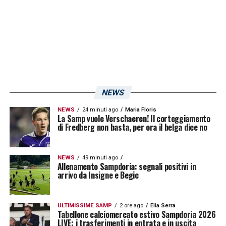
Torretta la squadra ha svolto un’attivazione,
gioco di posizione, possesso palla ed una
partita a tema.
LA PLAYLIST DELLE NOSTRE TOP NEWS
NEWS
NEWS
24 minuti ago
Maria Floris
La Samp vuole Verschaeren! Il corteggiamento
di Fredberg non basta, per ora il belga dice no
NEWS
49 minuti ago
Allenamento Sampdoria: segnali positivi in
arrivo da Insigne e Begic
ULTIMISSIME SAMP
2 ore ago
Elia Serra
Tabellone calciomercato estivo Sampdoria 2026
LIVE: i trasferimenti in entrata e in uscita