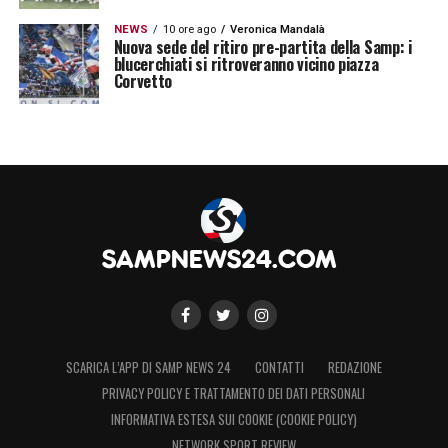
NEWS
10 ore ago
Veronica Mandalà
Nuova sede del ritiro pre-partita della Samp: i
blucerchiati si ritroveranno vicino piazza
Corvetto
SCARICA L’APP DI SAMP NEWS 24
CONTATTI
REDAZIONE
PRIVACY POLICY E TRATTAMENTO DEI DATI PERSONALI
INFORMATIVA ESTESA SUI COOKIE (COOKIE POLICY)
NETWORK SPORT REVIEW