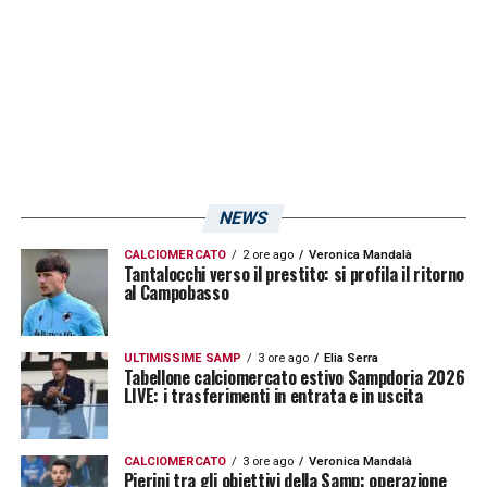
Campania, dove la
Sampdoria
si concentrerà
sull’importante sfida contro la
Juve Stabia
,
con l’obiettivo di ottenere tre punti cruciali
per la salvezza.
LA PLAYLIST DELLE NOSTRE TOP NEWS
NEWS
CALCIOMERCATO
2 ore ago
Veronica Mandalà
Tantalocchi verso il prestito: si profila il ritorno
al Campobasso
ULTIMISSIME SAMP
3 ore ago
Elia Serra
Tabellone calciomercato estivo Sampdoria 2026
LIVE: i trasferimenti in entrata e in uscita
CALCIOMERCATO
3 ore ago
Veronica Mandalà
Pierini tra gli obiettivi della Samp: operazione