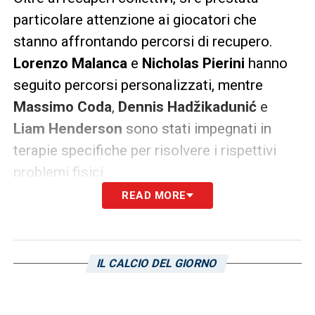
particolare attenzione ai giocatori che
stanno affrontando percorsi di recupero.
Lorenzo Malanca
e
Nicholas Pierini
hanno
seguito percorsi personalizzati, mentre
Massimo Coda
,
Dennis Hadžikadunić
e
Liam Henderson
sono stati impegnati in
terapie specifiche per risolvere i rispettivi
problemi fisici.
READ MORE
Programma per la rifinitura e la partenza
Domani, martedì, è in programma la rifinitura
mattutina, che precederà la conferenza
IL CALCIO DEL GIORNO
stampa di
Angelo Gregucci
. Dopo il pranzo,
il gruppo partirà con un volo charter verso la