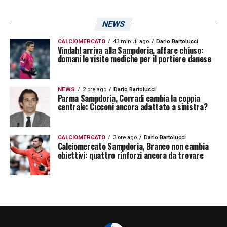
Oliver Abildgaard, Dennis Hadžikadunić e
NEWS
Liam Henderson. Assente infine Edoardo
Soleri, che ha usufruito di un permesso
CALCIOMERCATO
43 minuti ago
Dario Bartolucci
Vindahl arriva alla Sampdoria, affare chiuso:
familiare da neopapà.
domani le visite mediche per il portiere danese
Sampdoria Carrarese, rifinitura e
NEWS
2 ore ago
Dario Bartolucci
Parma Sampdoria, Corradi cambia la coppia
partenza
centrale: Cicconi ancora adattato a sinistra?
La giornata di domani sarà decisiva per
definire le ultime scelte: nel pomeriggio è
CALCIOMERCATO
3 ore ago
Dario Bartolucci
Calciomercato Sampdoria, Branco non cambia
obiettivi: quattro rinforzi ancora da trovare
prevista la rifinitura, seguita dalla cena di
gruppo e dalla partenza per il ritiro pre-gara.
Passaggi importanti, che accompagnano la
costruzione di una partita in cui la
Sampdoria
cercherà conferme, punti e