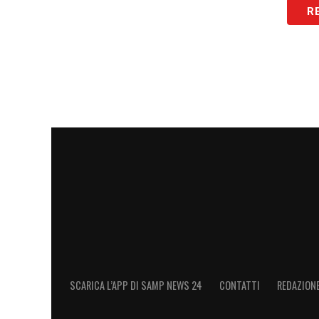
SEGUI LE ULTIME NOVITA’ SULLA SAM
R
LA PLAYLIST DELLE NOSTRE TOP NEW
SCARICA L’APP DI SAMP NEWS 24
CONTATTI
REDAZION