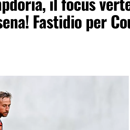
oria, il focus verte
sena! Fastidio per Co