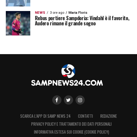
NEWS
3 ore ago
Maria Floris
Rebus portiere Sampdoria: Vindahl è il favorito,
Audero rimane il grande sogno
SCARICA L’APP DI SAMP NEWS 24
CONTATTI
REDAZIONE
PRIVACY POLICY E TRATTAMENTO DEI DATI PERSONALI
INFORMATIVA ESTESA SUI COOKIE (COOKIE POLICY)