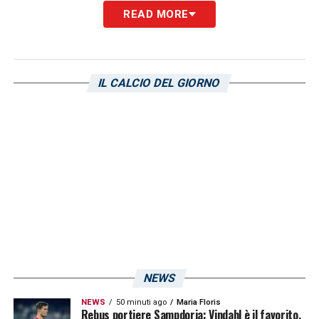
la strada è lunga e impegnativa, ma
READ MORE
l’entusiasmo e la voglia di fare bene sono
palpabili a Bogliasco. La preparazione
atletica e l’affiatamento tattico sono i primi
IL CALCIO DEL GIORNO
mattoni di una stagione che la
Sampdoria
spera possa essere ricca di successi.
LA PLAYLIST DELLE NOSTRE TOP NEWS
NEWS
NEWS
50 minuti ago
Maria Floris
Rebus portiere Sampdoria: Vindahl è il favorito,