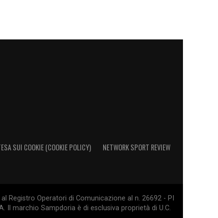
ESA SUI COOKIE (COOKIE POLICY)
NETWORK SPORT REVIEW
al Registro Operatori di Comunicazione al n. 26692 - PI
. Il marchio Sampdoria è di esclusiva proprietà di U.C.