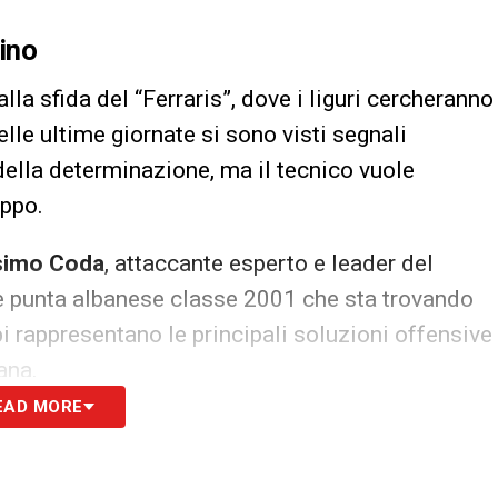
ino
alla sfida del “Ferraris”, dove i liguri cercheranno
Nelle ultime giornate si sono visti segnali
 della determinazione, ma il tecnico vuole
uppo.
imo Coda
, attaccante esperto e leader del
e punta albanese classe 2001 che sta trovando
i rappresentano le principali soluzioni offensive
ana.
EAD MORE
ortunati
ndizioni di diversi giocatori alle prese con