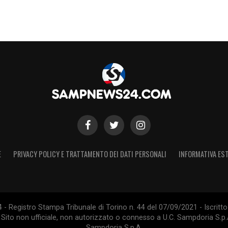
lla rosa è a disposizione. Gregucci valuterà nei
inuto, anche in base alle risposte fornite
enova, i blucerchiati ospiteranno un Mantova in
 ai propri risultati. Per la
Samp
, invece, sarà
gnali di ripresa e dare un segnale importante al
MPDORIA
E
PRIVACY POLICY E TRATTAMENTO DEI DATI PERSONALI
INFORMATIVA EST
S
 Registro Stampa Tribunale di Torino n. 44 del 07/09/2021 - Iscritto 
 Sito non ufficiale, non autorizzato o connesso a U.C. Sampdoria S.p.A
Sampdoria S.p.A.