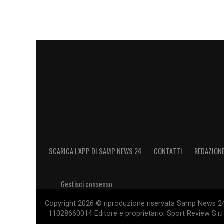
piccoli acciacchi, ma la maggior parte de
prossimi giorni chi schierare dal primo m
durante gli allenamenti.
Domenica, allo stadio
Luigi Ferraris
di G
buona forma, desideroso di dare continuità
una prova di maturità per confermare i se
campionato.
TUTTI I PROSSIMI IMPEGNI DELLA SA
SCARICA L’APP DI SAMP NEWS 24
CONTATTI
REDAZION
LA PLAYLIST DELLE NOSTRE TOP NEW
Gestisci consenso
Copyright 2026 © riproduzione riservata Samp News 24 -
11028660014 Editore e proprietario: Sport Review S.r.l