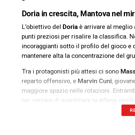
Doria in crescita, Mantova nel mir
L’obiettivo del
Doria
è arrivare al meglio 
punti preziosi per risalire la classifica. 
incoraggianti sotto il profilo del gioco e
mantenere alta la concentrazione del gr
Tra i protagonisti più attesi ci sono
Mass
reparto offensivo, e
Marvin Cuni
, giovan
maggiore spazio nelle rotazioni. Entramb
per cercare di scardinare la difesa virgili
R
Focus sulla condizione e sugli inf
Lo staff sanitario doriano monitora le co