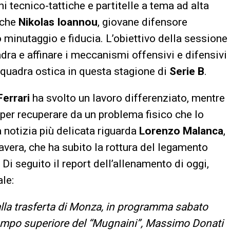
ni tecnico-tattiche e partitelle a tema ad alta
anche
Nikolas Ioannou
, giovane difensore
 minutaggio e fiducia. L’obiettivo della sessione
dra e affinare i meccanismi offensivi e difensivi
squadra ostica in questa stagione di
Serie B
.
Ferrari
ha svolto un lavoro differenziato, mentre
 per recuperare da un problema fisico che lo
a notizia più delicata riguarda
Lorenzo Malanca
,
vera, che ha subito la rottura del legamento
 Di seguito il report dell’allenamento di oggi,
ale:
alla trasferta di Monza, in programma sabato
campo superiore del “Mugnaini”, Massimo Donati