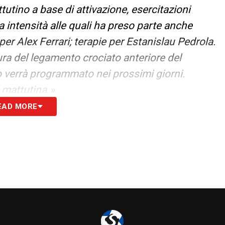
utino a base di attivazione, esercitazioni
ta intensità alle quali ha preso parte anche
er Alex Ferrari; terapie per Estanislau Pedrola.
ra del legamento crociato anteriore del
co verrà programmato nei prossimi giorni.
 mattutina.».
EAD MORE
A
S