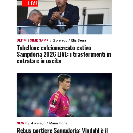
ULTIMISSIME SAMP
2 ore ago
Elia Serra
Tabellone calciomercato estivo
Sampdoria 2026 LIVE: i trasferimenti in
entrata e in uscita
NEWS
4 ore ago
Maria Floris
Rebus portiere Sampdoria: Vindahl è il