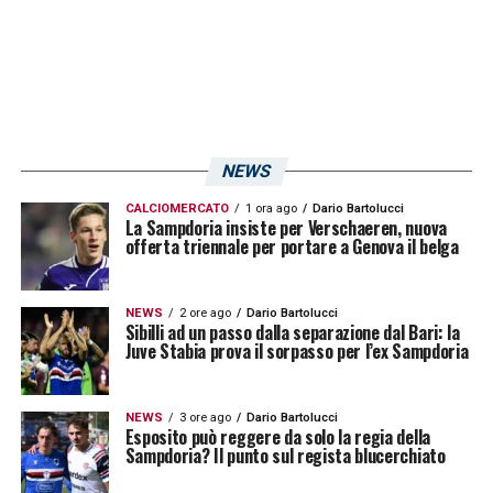
SEGUI LE ULTIME NOVITA’ SULLA
SAMPDORIA
LA PLAYLIST DELLE NOSTRE TOP NEWS
NEWS
CALCIOMERCATO
1 ora ago
Dario Bartolucci
La Sampdoria insiste per Verschaeren, nuova
offerta triennale per portare a Genova il belga
NEWS
2 ore ago
Dario Bartolucci
Sibilli ad un passo dalla separazione dal Bari: la
Juve Stabia prova il sorpasso per l’ex Sampdoria
NEWS
3 ore ago
Dario Bartolucci
Esposito può reggere da solo la regia della
Sampdoria? Il punto sul regista blucerchiato