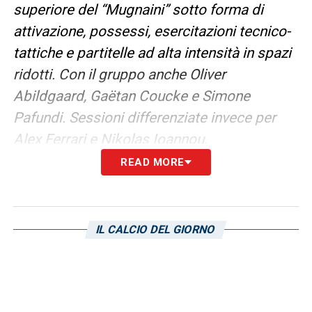
superiore del “Mugnaini” sotto forma di
attivazione, possessi, esercitazioni tecnico-
tattiche e partitelle ad alta intensità in spazi
ridotti. Con il gruppo anche Oliver
Abildgaard, Gaëtan Coucke e Simone
Pafundi. Sessioni differenziate invece per
Alex Ferrari e Nikolas Ioannou.
READ MORE
Esami
. Intanto gli esami strumentali a cui si
è sottoposto nel pomeriggio Estanislau
Pedrola hanno evidenziato una lesione tra il
IL CALCIO DEL GIORNO
primo e il secondo grado del bicipite
femorale sinistro. L’attaccante ha già iniziato
le cure del caso. Domani, mercoledì, nuovo
allenamento mattutino a Bogliasco
».