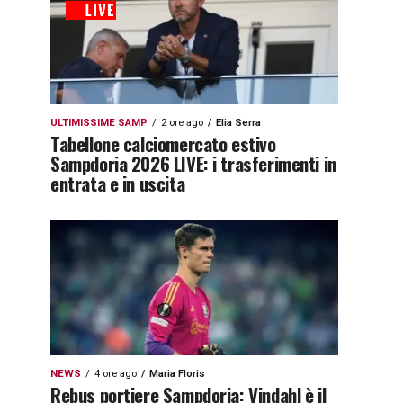
ULTIMISSIME SAMP
2 ore ago
Elia Serra
Tabellone calciomercato estivo
Sampdoria 2026 LIVE: i trasferimenti in
entrata e in uscita
NEWS
4 ore ago
Maria Floris
Rebus portiere Sampdoria: Vindahl è il