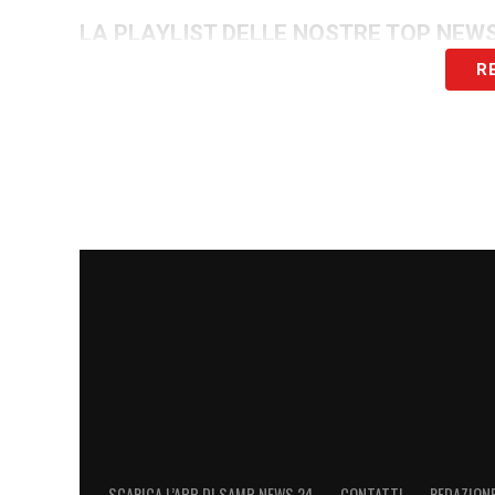
LA PLAYLIST DELLE NOSTRE TOP NEW
R
SCARICA L’APP DI SAMP NEWS 24
CONTATTI
REDAZION