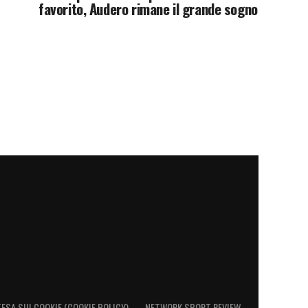
favorito, Audero rimane il grande sogno
ESA SUI COOKIE (COOKIE POLICY)
NETWORK SPORT REVIEW