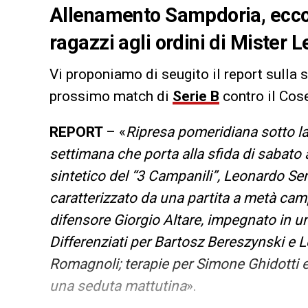
Allenamento Sampdoria, ecco i
ragazzi agli ordini di Mister 
Vi proponiamo di seugito il report sulla 
prossimo match di
Serie B
contro il Cos
REPORT
– «
Ripresa pomeridiana sotto la
settimana che porta alla sfida di sabato a
sintetico del “3 Campanili”, Leonardo Se
caratterizzato da una partita a metà camp
difensore Giorgio Altare, impegnato in u
Differenziati per Bartosz Bereszynski e L
Romagnoli; terapie per Simone Ghidotti 
una seduta mattutina
».