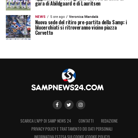
gara di Abildgaard e di Lauritsen
NEWS
5 ore ago
Veronica Mandalà
Nuova sede del ritiro pre-partita della Samp: i
blucerchiati si ritroveranno vicino piazza
Corvetto
SCARICA L’APP DI SAMP NEWS 24
CONTATTI
REDAZIONE
PRIVACY POLICY E TRATTAMENTO DEI DATI PERSONALI
INFORMATIVA ESTESA SUI COOKIE (COOKIE POLICY)