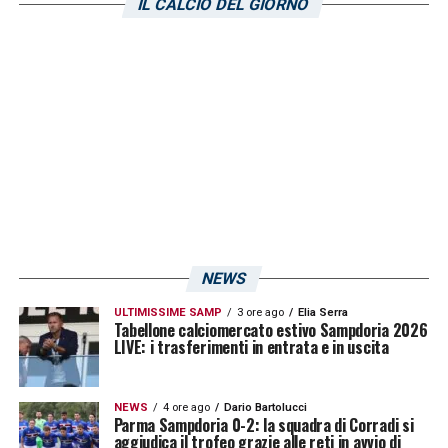
IL CALCIO DEL GIORNO
NEWS
ULTIMISSIME SAMP
3 ore ago
Elia Serra
Tabellone calciomercato estivo Sampdoria 2026
LIVE: i trasferimenti in entrata e in uscita
NEWS
4 ore ago
Dario Bartolucci
Parma Sampdoria 0-2: la squadra di Corradi si
aggiudica il trofeo grazie alle reti in avvio di