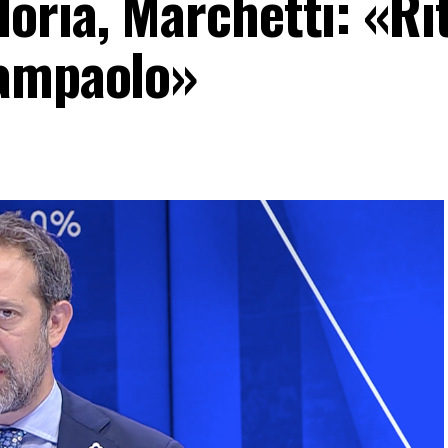
oria, Marchetti: «Ri
iampaolo»