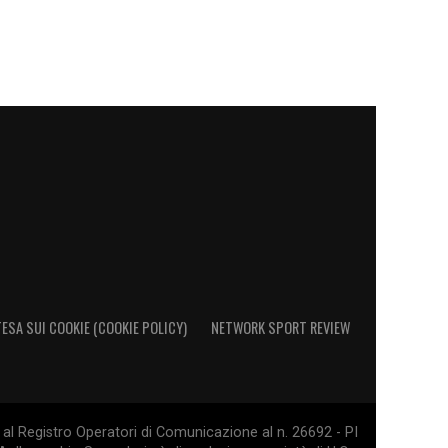
ESA SUI COOKIE (COOKIE POLICY)
NETWORK SPORT REVIEW
al Registro Operatori di Comunicazione al n. 26692 - PI