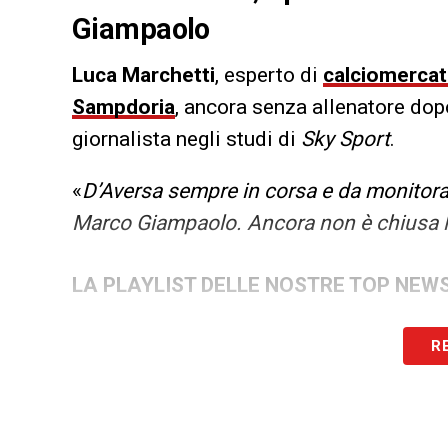
Giampaolo
Luca Marchetti
, esperto di
calciomerca
Sampdoria
, ancora senza allenatore dop
giornalista negli studi di
Sky Sport
.
«
D’Aversa sempre in corsa e da monitorar
Marco Giampaolo. Ancora non è chiusa l
LA PLAYLIST DELLE NOSTRE TOP NEW
R