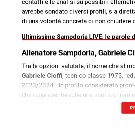
contatti e le analisi su possibili alterna
avrebbe sondato diversi profili, sia diret
di una volontà concreta di non chiudere d
Ultimissime Sampdoria LIVE: le parole d
Allenatore Sampdoria, Gabriele Cio
Tra le opzioni valutate, il nome che al mo
Gabriele Cioffi
, tecnico classe 1975, redu
2023/2024. Un profilo considerato pronto
che rappresenterebbe una scelta chiara e
R
L’eventuale arrivo di
Cioffi
avrebbe però c
con grande probabilità, le dimissioni di
A
aprendo a una nuova fase tecnica proprio