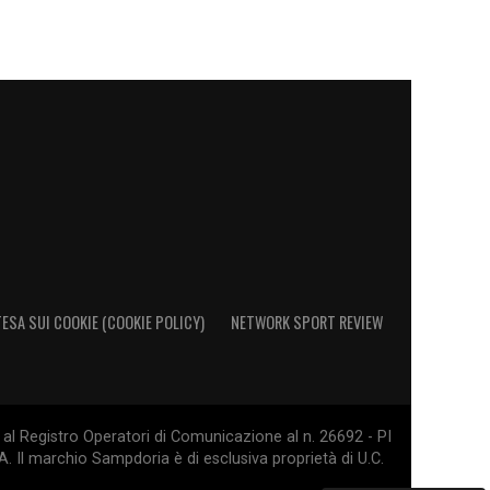
ESA SUI COOKIE (COOKIE POLICY)
NETWORK SPORT REVIEW
al Registro Operatori di Comunicazione al n. 26692 - PI
. Il marchio Sampdoria è di esclusiva proprietà di U.C.