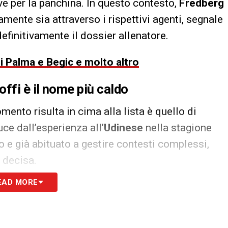
tive per la panchina. In questo contesto,
Fredberg
tamente sia attraverso i rispettivi agenti, segnale
efinitivamente il dossier allenatore.
i Palma e Begic e molto altro
ffi è il nome più caldo
mento risulta in cima alla lista è quello di
ce dall’esperienza all’
Udinese
nella stagione
 e già abituato a gestire contesti complessi,
 decisa.
EAD MORE
onseguenze immediate: significherebbe infatti,
ttilio Lombardo
e del suo vice
Nicola Pozzi
,
 nel momento più delicato della stagione.