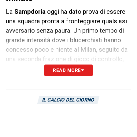
La
Sampdoria
oggi ha dato prova di essere
una squadra pronta a fronteggiare qualsiasi
avversario senza paura. Un primo tempo di
grande intensità dove i blucerchiati hanno
concesso poco e niente al Milan, seguito da
una seconda frazione di gioco di controllo,
intelligenza e soprattutto di gol. Prima
Duvan
READ MORE
Zapata e poi Ricky Alvarez
, subentrato nel
recupero della sfida contro i rossoneri. Un
lampo, una zampata dell’ex interista che ha
IL CALCIO DEL GIORNO
chiuso definitivamente i conti. Come
sottolineato da Marco Giampaolo
,
inorgoglisce il fatto che l’argentino sia
riuscito a segnare, soprattutto per scrollarsi