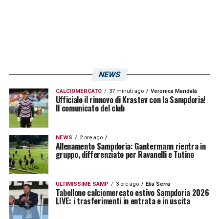
di dosso le scorie della partita contro il
Verona che per lui era stata altamente
deludente. Andando a ritroso, guardando ai
gol fulminei come il suo, si pensa subito a
Patrik
Schick
: il suo record di due minuti,
NEWS
realizzato nella partita contro la Roma, è
CALCIOMERCATO
37 minuti ago
Veronica Mandalà
Ufficiale il rinnovo di Krastev con la Sampdoria!
stato polverizzato. Ad Alvarez è servito
Il comunicato del club
meno tempo, addirittura meno di un minuto.
Entrato al 91′, esattamente 22 secondi più
NEWS
2 ore ago
Allenamento Sampdoria: Gantermann rientra in
tardi è riuscito nell’impresa di bucare la porta
gruppo, differenziato per Ravanelli e Tutino
di Donnarumma.
ULTIMISSIME SAMP
3 ore ago
Elia Serra
Il gol di Patrik Schick
Tabellone calciomercato estivo Sampdoria 2026
LIVE: i trasferimenti in entrata e in uscita