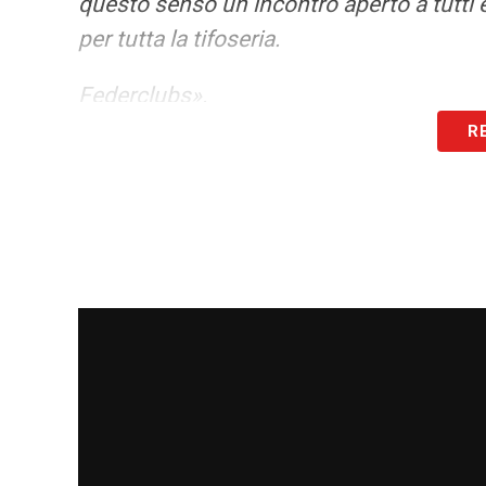
questo senso un incontro aperto a tutti è
per tutta la tifoseria.
Federclubs».
R