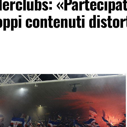
derclubs: «Partecipa
oppi contenuti distort