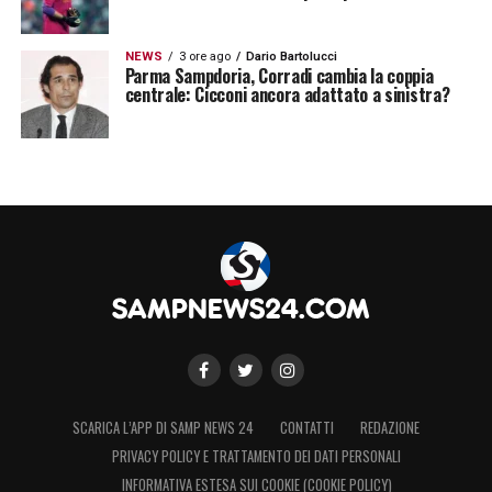
NEWS
3 ore ago
Dario Bartolucci
Parma Sampdoria, Corradi cambia la coppia
centrale: Cicconi ancora adattato a sinistra?
SCARICA L’APP DI SAMP NEWS 24
CONTATTI
REDAZIONE
PRIVACY POLICY E TRATTAMENTO DEI DATI PERSONALI
INFORMATIVA ESTESA SUI COOKIE (COOKIE POLICY)