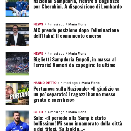
Nazionali Sampdoria, rientro a Bogliasco
per Cherubini. A disposizione di Lombardo
NEWS
4 mesi ago
Maria Floris
AIC prende posizione dopo l’eliminazione
dell’Italia! Il comunicato emerso
NEWS
4 mesi ago
Maria Floris
Biglietti Sampdoria Empoli, in massa al
Ferraris! Numeri da capogiro: le ultime
HANNO DETTO
4 mesi ago
Maria Floris
Portanova sulla Nazionale: «Il giudizio va
un po’ separato! I ragazzi hanno messo
grinta e sacrificio»
GLI EX
4 mesi ago
Maria Floris
Sala: «Il periodo alla Samp è stato
bellissimo! Mi sono innamorato della città
e dei tifosi. Su Jankto…»