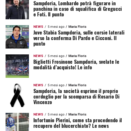
Sampdoria, Lombardo potrà figurare in
panchina in caso di squalifica di Gregucci
e Foti. Il punto
NEWS
5 mesi ago
Maria Floris
Juve Stabia Sampdoria, sulle corsie laterali
verso la conferma Di Pardo e Cicconi. Il
punto
NEWS
5 mesi ago
Maria Floris
Biglietti Frosinone Sampdoria, svelate le
modalità d’acquisto! Le info
NEWS
5 mesi ago
Maria Floris
Sampdoria, la società esprime il proprio
cordoglio per la scomparsa di Rosario Di
Vincenzo
NEWS
5 mesi ago
Maria Floris
Infortunio Pierini, come sta procedendo il
recupero del blucerchiato? Le news