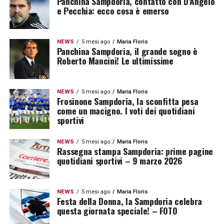
Panchina Sampdoria, contatto con D’Angelo
e Pecchia: ecco cosa è emerso
NEWS
5 mesi ago
Maria Floris
Panchina Sampdoria, il grande sogno è
Roberto Mancini! Le ultimissime
NEWS
5 mesi ago
Maria Floris
Frosinone Sampdoria, la sconfitta pesa
come un macigno. I voti dei quotidiani
sportivi
NEWS
5 mesi ago
Maria Floris
Rassegna stampa Sampdoria: prime pagine
quotidiani sportivi – 9 marzo 2026
NEWS
5 mesi ago
Maria Floris
Festa della Donna, la Sampdoria celebra
questa giornata speciale! – FOTO