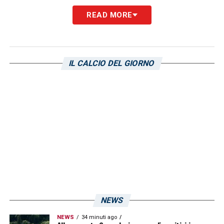
RAGAZZI
–
«Tutti i ragazzi si sono allenati
READ MORE
benissimo, ma ne ero sicuro perché il
conosco. Siamo rimasti sorpresi
dell’atteggiamento di Donnarumma e Pio
IL CALCIO DEL GIORNO
Esposito e, anzi, mi ha sorpreso che hanno
ringraziato il gruppo per averli accolti».
QUALITA’
–
«C’è tantissima qualità. Sono
giocatori bravissimi che sono nel momento
di esplodere come hanno fatto Palestra e
Pisilli».
LA PLAYLIST DELLE NOSTRE TOP NEWS
NEWS
NEWS
34 minuti ago