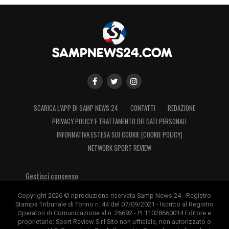
SCARICA L’APP DI SAMP NEWS 24
CONTATTI
REDAZIONE
PRIVACY POLICY E TRATTAMENTO DEI DATI PERSONALI
INFORMATIVA ESTESA SUI COOKIE (COOKIE POLICY)
NETWORK SPORT REVIEW
Gestisci consenso
Copyright 2026 © riproduzione riservata Samp News 24 - Registro
Stampa Tribunale di Torino n. 44 del 07/09/2021 - Iscritto al Registro
Operatori di Comunicazione al n. 26692 - PI 11028660014 Editore e
proprietario: Sport Review S.r.l Sito non ufficiale, non autorizzato o