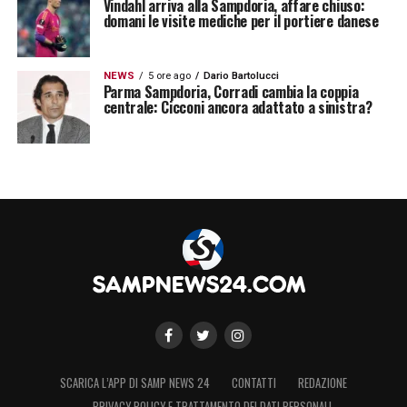
Vindahl arriva alla Sampdoria, affare chiuso:
domani le visite mediche per il portiere danese
NEWS
5 ore ago
Dario Bartolucci
Parma Sampdoria, Corradi cambia la coppia
centrale: Cicconi ancora adattato a sinistra?
SCARICA L’APP DI SAMP NEWS 24
CONTATTI
REDAZIONE
PRIVACY POLICY E TRATTAMENTO DEI DATI PERSONALI