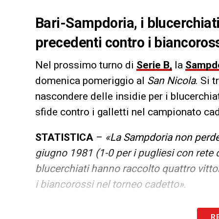
Bari-Sampdoria, i blucerchiati
precedenti contro i biancoross
Nel prossimo turno di
Serie B,
la
Sampdo
domenica pomeriggio al
San Nicola
. Si 
nascondere delle insidie per i blucerchia
sfide contro i galletti nel campionato cad
STATISTICA
–
«La Sampdoria non perde u
giugno 1981 (1-0 per i pugliesi con rete 
blucerchiati hanno raccolto quattro vitto
i biancorossi nel torneo cadetto»
.
LA PLAYLIST DELLE NOSTRE TOP NEW
R