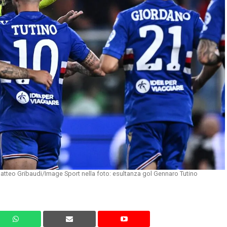
tteo Gribaudi/Image Sport nella foto: esultanza gol Gennaro Tutino