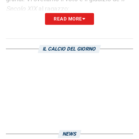
Secolo XIX
al ragazzo:
READ MORE
«
A inizio gara, reo di essere andato a
contrasto col piede molle al limite dell’area,
si prende un duro rimprovero da Henderson
IL CALCIO DEL GIORNO
che lo invita a essere più solido. Dopo la
sgridata, però, non cambia granché. Resta
sempre un po’ distratto, anche se non
commette sbavature evidenti
». Voto:
5,5
.
LA PLAYLIST DELLE NOSTRE TOP NEWS
NEWS