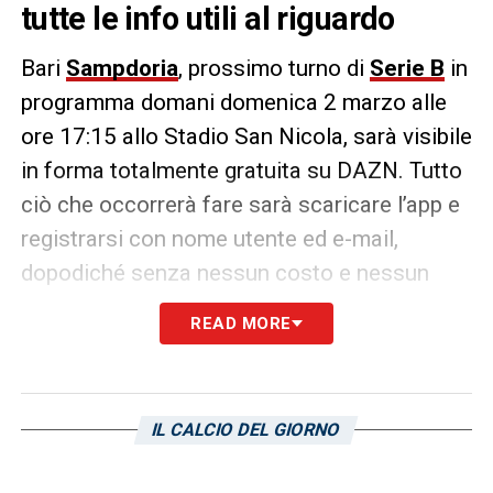
tutte le info utili al riguardo
Bari
Sampdoria
, prossimo turno di
Serie B
in
programma domani domenica 2 marzo alle
ore 17:15 allo Stadio San Nicola, sarà visibile
in forma totalmente gratuita su DAZN. Tutto
ciò che occorrerà fare sarà scaricare l’app e
registrarsi con nome utente ed e-mail,
dopodiché senza nessun costo e nessun
abbonamento, il match tra galletti e
READ MORE
blucerchiati potrà essere fruito in maniera
totalmente gratuita senza nessun costo.
IL CALCIO DEL GIORNO
LA PLAYLIST DELLE NOSTRE TOP NEWS