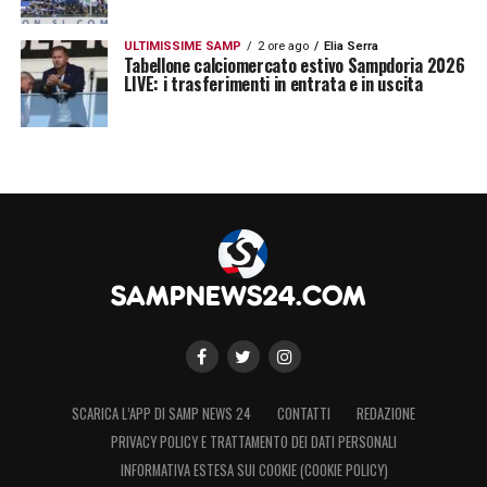
ULTIMISSIME SAMP
2 ore ago
Elia Serra
Tabellone calciomercato estivo Sampdoria 2026
LIVE: i trasferimenti in entrata e in uscita
Ultimissime Sampdoria LIVE: l’esito degli
esami strumentali di Martinelli e Pierini e
molto altro
SCARICA L’APP DI SAMP NEWS 24
CONTATTI
REDAZIONE
PRIVACY POLICY E TRATTAMENTO DEI DATI PERSONALI
INFORMATIVA ESTESA SUI COOKIE (COOKIE POLICY)