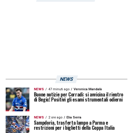
sua analisi sul momento positivo della
Sampdoria
. Il video:
NEWS
NEWS
47 minuti ago
Veronica Mandalà
Buone notizie per Corradi: si avvicina il rientro
di Begic! Positivi gli esami strumentali odierni
NEWS
2 ore ago
Elia Serra
Sampdoria, trasferta lampo a Parma e
restrizioni per i biglietti della Coppa Italia