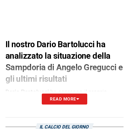
Il nostro Dario Bartolucci ha
analizzato la situazione della
Sampdoria di Angelo Gregucci e
gli ultimi risultati
Dario Bartolucci
ha espresso il proprio
READ MORE
pensiero sull’andamento dei blucerchiati nel
corso dell’ultimo mese. Gli effetti del
calciomercato, il lavoro di Angelo Gregucci e
Salvatore Foti e non solo, vi riportiamo la
IL CALCIO DEL GIORNO