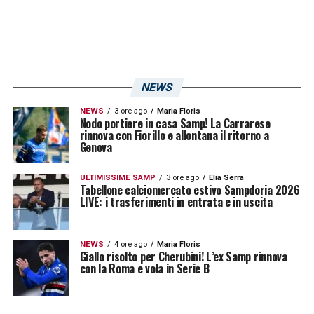
Visualizza questo post su Instagram
NEWS
NEWS
3 ore ago
Maria Floris
Nodo portiere in casa Samp! La Carrarese
rinnova con Fiorillo e allontana il ritorno a
Genova
ULTIMISSIME SAMP
3 ore ago
Elia Serra
Tabellone calciomercato estivo Sampdoria 2026
U
n post condiviso da NZS – FA Slovenia (@nzs_si)
LIVE: i trasferimenti in entrata e in uscita
Calciomercato Sampdoria LIVE: le novità
NEWS
4 ore ago
Maria Floris
su Hadzikadunic, Martinelli e il prossimo
Giallo risolto per Cherubini! L’ex Samp rinnova
con la Roma e vola in Serie B
tecnico