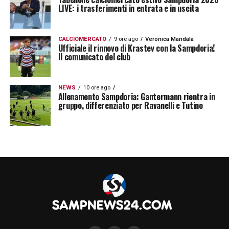
LIVE: i trasferimenti in entrata e in uscita
adattarsi, lavorare per la squadra e incidere
nei momenti decisivi, caratteristiche che lo
rendono un profilo funzionale per la
CALCIOMERCATO
9 ore ago
Veronica Mandalà
Ufficiale il rinnovo di Krastev con la Sampdoria!
prossima stagione.
Il comunicato del club
Begic, duttilità e qualità per il nuovo
NEWS
10 ore ago
Allenamento Sampdoria: Gantermann rientra in
progetto
gruppo, differenziato per Ravanelli e Tutino
Uno degli aspetti più interessanti di
Tjas
Begic
riguarda la sua duttilità. Il giocatore
può agire da esterno offensivo, ma anche
muoversi in zone diverse del fronte
d’attacco, garantendo soluzioni al futuro
allenatore. La sua tecnica, unita alla capacità
di sacrificarsi in fase di non possesso, lo