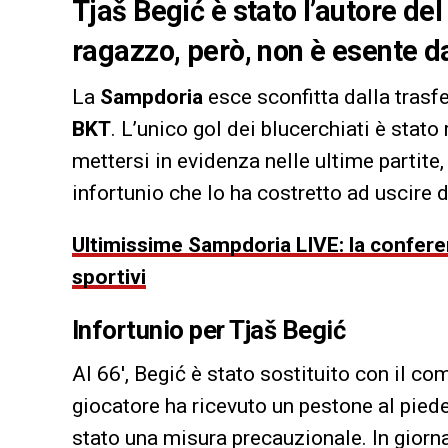
Tjaš Begić è stato l’autore del 
ragazzo, però, non è esente da
La
Sampdoria
esce sconfitta dalla trasf
BKT
. L’unico gol dei blucerchiati è stato
mettersi in evidenza nelle ultime partite
infortunio che lo ha costretto ad uscire 
Ultimissime Sampdoria LIVE: la conferen
sportivi
Infortunio per
Tjaš Begić
Al 66′, Begić è stato sostituito con il 
giocatore ha ricevuto un pestone al piede
stato una misura precauzionale. In giorna