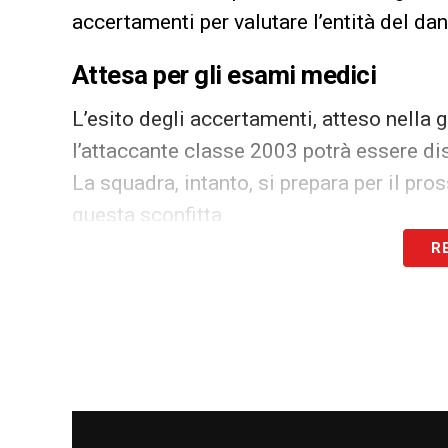
accertamenti per valutare l’entità del da
Attesa per gli esami medici
L’esito degli accertamenti, atteso nella g
l’attaccante classe 2003 potrà essere di
La squadra, intanto, si prepara per il pr
questa sconfitta.
R
LA PLAYLIST DELLE NOSTRE TOP NEW