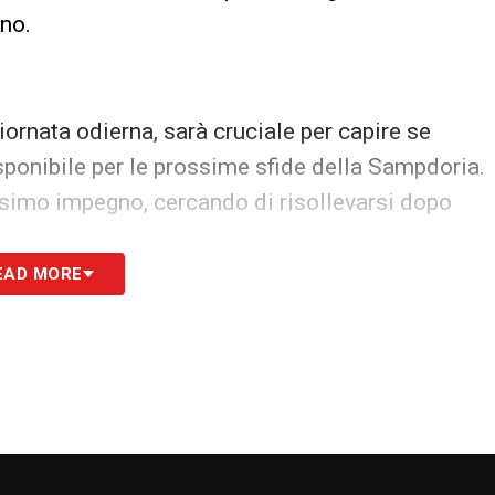
nno.
iornata odierna, sarà cruciale per capire se
sponibile per le prossime sfide della Sampdoria.
ossimo impegno, cercando di risollevarsi dopo
EAD MORE
S