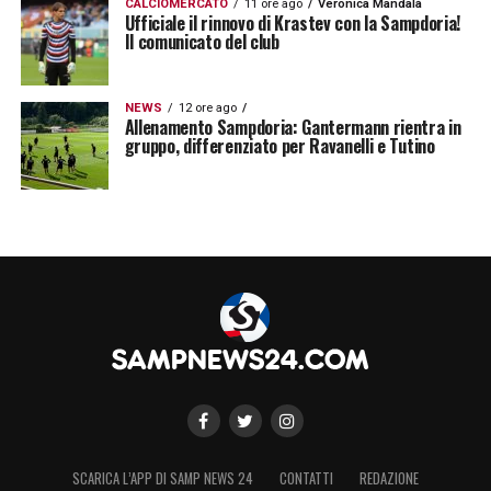
CALCIOMERCATO
11 ore ago
Veronica Mandalà
Ufficiale il rinnovo di Krastev con la Sampdoria!
Il comunicato del club
NEWS
12 ore ago
Allenamento Sampdoria: Gantermann rientra in
gruppo, differenziato per Ravanelli e Tutino
SCARICA L’APP DI SAMP NEWS 24
CONTATTI
REDAZIONE