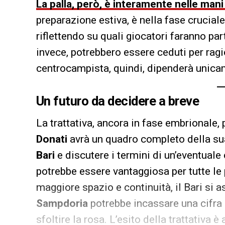
La palla, però, è interamente nelle man
preparazione estiva, è nella fase cruciale
riflettendo su quali giocatori faranno par
invece, potrebbero essere ceduti per ragio
centrocampista, quindi, dipenderà unicam
Un futuro da decidere a breve
La trattativa, ancora in fase embrionale,
Donati
avrà un quadro completo della sua 
Bari
e discutere i termini di un’eventuale
potrebbe essere vantaggiosa per tutte le p
maggiore spazio e continuità, il Bari si a
Sampdoria
potrebbe incassare una cifra 
sfoltire la rosa. L’esito della trattativa è