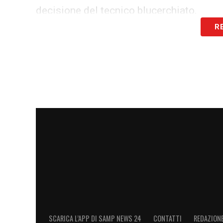
decisione del tecnico blucerchiato.
R
LA PLAYLIST DELLE NOSTRE TOP NEW
SCARICA L’APP DI SAMP NEWS 24
CONTATTI
REDAZION