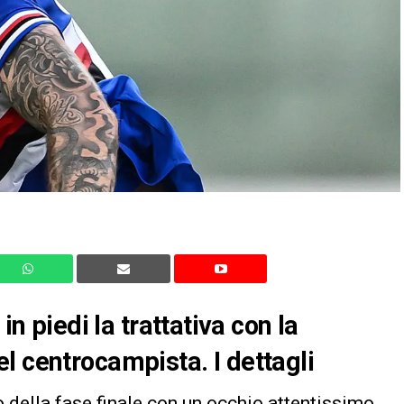
in piedi la trattativa con la
l centrocampista. I dettagli
o della fase finale con un occhio attentissimo