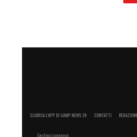
LEGGI ANCHE:
Rinnovo Conti, ora è uffi
comunicato
LA PLAYLIST DELLE NOSTRE TOP NEW
SCARICA L’APP DI SAMP NEWS 24
CONTATTI
REDAZION
Gestisci consenso