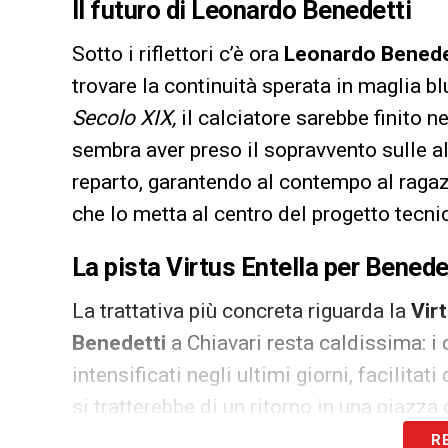
Il futuro di Leonardo Benedetti
Sotto i riflettori c’è ora
Leonardo Benede
trovare la continuità sperata in maglia 
Secolo XIX,
il calciatore sarebbe finito n
sembra aver preso il sopravvento sulle altr
reparto, garantendo al contempo al ragazz
che lo metta al centro del progetto tecni
La pista Virtus Entella per Benede
La trattativa più concreta riguarda la
Virt
Benedetti
a Chiavari resta caldissima: i c
intensificati negli ultimi giorni, facilitati
si tratterebbe di un ritorno in una piazza
offrirgli il minutaggio necessario per ritr
R