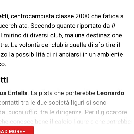
tti
, centrocampista classe 2000 che fatica a
blucerchiata. Secondo quanto riportato da
Il
el mirino di diversi club, ma una destinazione
e. La volontà del club è quella di sfoltire il
o la possibilità di rilanciarsi in un ambiente
co.
tti
us Entella
. La pista che porterebbe
Leonardo
ontatti tra le due società liguri si sono
 dai buoni uffici tra le dirigenze. Per il giocatore
 che conosce bene il calcio ligure e che potrebbe
ovare lo smalto dei giorni migliori.
EAD MORE