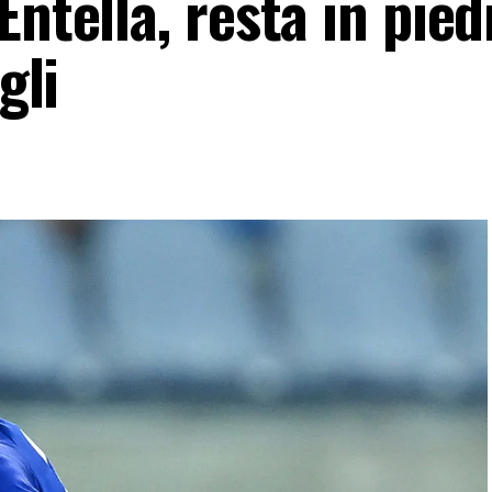
ntella, resta in piedi
gli