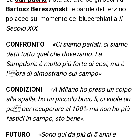
Bartosz Bereszynski
: le parole del terzino
polacco sul momento dei blucerchiati a
Il
Secolo XIX.
CONFRONTO
–
«Ci siamo parlati, ci siamo
detti tutto quel che dovevamo. La
Sampdoria è molto più forte di così, ma è
l’ora di dimostrarlo sul campo»
.
CONDIZIONI
–
«A Milano ho preso un colpo
alla spalla: ho un piccolo buco lì, ci vuole un
po per recuperare al 100% ma non ho più
fastidi in campo, sto bene».
FUTURO
–
«Sono qui da più di 5 anni e