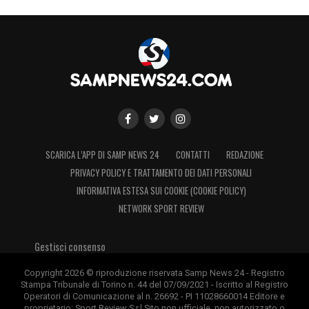
SCARICA L’APP DI SAMP NEWS 24
CONTATTI
REDAZIONE
PRIVACY POLICY E TRATTAMENTO DEI DATI PERSONALI
INFORMATIVA ESTESA SUI COOKIE (COOKIE POLICY)
NETWORK SPORT REVIEW
Gestisci consenso
Copyright 2026 © riproduzione riservata Samp News 24 - Registro
Stampa Tribunale di Torino n. 44 del 07/09/2021 - Iscritto al Registro
Operatori di Comunicazione al n. 26692 - PI 11028660014 Editore e
proprietario: Sport Review S.r.l Sito non ufficiale, non autorizzato o