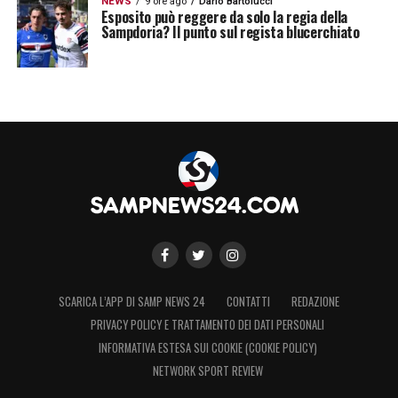
NEWS
9 ore ago
Dario Bartolucci
Esposito può reggere da solo la regia della
Sampdoria? Il punto sul regista blucerchiato
SCARICA L’APP DI SAMP NEWS 24
CONTATTI
REDAZIONE
PRIVACY POLICY E TRATTAMENTO DEI DATI PERSONALI
INFORMATIVA ESTESA SUI COOKIE (COOKIE POLICY)
NETWORK SPORT REVIEW