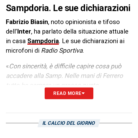
Sampdoria. Le sue dichiarazioni
Fabrizio Biasin
, noto opinionista e tifoso
dell’
Inter
, ha parlato della situazione attuale
in casa
Sampdoria
. Le sue dichiarazioni ai
microfoni di
Radio Sportiva
.
«
Con sincerità, è difficile capire cosa può
accadere alla Samp. Nelle mani di Ferrero
tutto ha sempre un grosso punto
READ MORE
interrogativo. Non vuol dire che le cose
debbano per forza andare male, perché
molte volte i dirigenti blucerchiati sono
bravissimi a cercare giocatori che diventano
IL CALCIO DEL GIORNO
uomini mercato per altri club, però è un