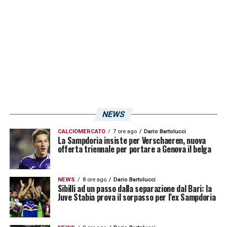
peccato perché con Ranieri è stato fatto un
ottimo lavoro. Mi metto nei panni di un
tifoso della Samp e vorrei avere un po’ più di
certezze, quelle che con la gestione Ferrero
si fatica ad avere
»
LA PLAYLIST DELLE NOSTRE TOP NEWS
NEWS
CALCIOMERCATO
7 ore ago
Dario Bartolucci
La Sampdoria insiste per Verschaeren, nuova
offerta triennale per portare a Genova il belga
NEWS
8 ore ago
Dario Bartolucci
Sibilli ad un passo dalla separazione dal Bari: la
Juve Stabia prova il sorpasso per l’ex Sampdoria