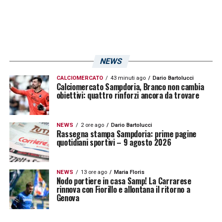
Botteghino stadio di Via Monnet (aperto solo nella
giornata di venerdì 27 febbraio a partire dalle ore
19:00)
INTERO
NEWS
RIDOTTO UNDER 14
CALCIOMERCATO
43 minuti ago
Dario Bartolucci
Calciomercato Sampdoria, Branco non cambia
obiettivi: quattro rinforzi ancora da trovare
**INVALIDO 100 %
*TRIBUNA ONORE
NEWS
2 ore ago
Dario Bartolucci
Rassegna stampa Sampdoria: prime pagine
quotidiani sportivi – 9 agosto 2026
250,00 €
NEWS
13 ore ago
Maria Floris
N.D.
Nodo portiere in casa Samp! La Carrarese
rinnova con Fiorillo e allontana il ritorno a
Genova
N.D.