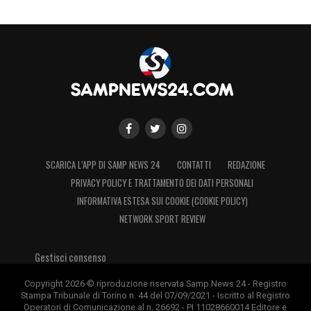
TRIBUNA INFERIORE
80,00 €
40,00 €
N.D.
DISTINTI
SCARICA L’APP DI SAMP NEWS 24
CONTATTI
REDAZIONE
30,00 €
PRIVACY POLICY E TRATTAMENTO DEI DATI PERSONALI
INFORMATIVA ESTESA SUI COOKIE (COOKIE POLICY)
15,00 €
NETWORK SPORT REVIEW
15,00 €
Gestisci consenso
Copyright 2026 © riproduzione riservata Samp News 24 - Registro
GRADINATA NORD
Stampa Tribunale di Torino n. 44 del 07/09/2021 - Iscritto al Registro
Operatori di Comunicazione al n. 26692 - PI 11028660014 Editore e