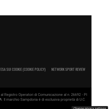
ESA SUI COOKIE (COOKIE POLICY)
NETWORK SPORT REVIEW
al Registro Operatori di Comunicazione al n. 26692 - PI
. Il marchio Sampdoria è di esclusiva proprietà di U.C.
Change privacy settings