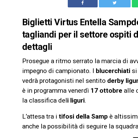
Biglietti Virtus Entella Sampdo
tagliandi per il settore ospiti 
dettagli
Prosegue a ritmo serrato la marcia di a
impegno di campionato. I
blucerchiati
si
vedrà protagonisti nel sentito
derby ligu
è in programma venerdì
17 ottobre
alle 
la classifica del
i liguri
.
L’attesa tra i
tifosi della Samp
è altissim
anche la possibilità di seguire la squadra