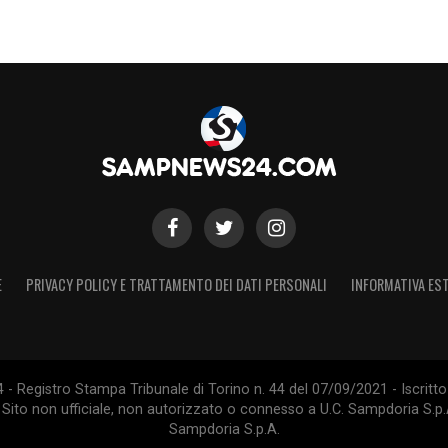
derata un fattore determinante, soprattutto in
la contro la Virtus Entella. La
Sampdoria
, che
 giusta continuità in questa fase della stagione
sua gente per affrontare al meglio il match.
 stato un valore aggiunto e, in questa
e ospiti per spingere la squadra alla vittoria e
ORIA
E
PRIVACY POLICY E TRATTAMENTO DEI DATI PERSONALI
INFORMATIVA EST
S
 Registro Stampa Tribunale di Torino n. 44 del 07/09/2021 - Iscritto 
 Sito non ufficiale, non autorizzato o connesso a U.C. Sampdoria S.p.A
Sampdoria S.p.A.