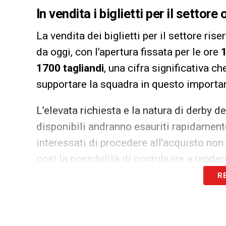
In vendita i biglietti per il settore 
La vendita dei biglietti per il settore rise
da oggi, con l’apertura fissata per le ore
1700 tagliandi
, una cifra significativa ch
supportare la squadra in questo importa
L’elevata richiesta e la natura di derby d
disponibili andranno esauriti rapidamente
interessati di procedere all’acquisto non
così la possibilità di contribuire a rende
colori della
Samp
.
R
Un sostegno fondamentale per la