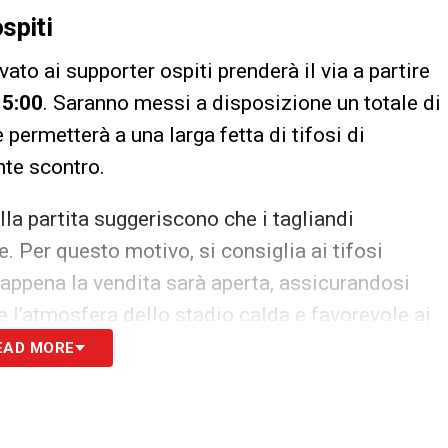
ospiti
rvato ai supporter ospiti prenderà il via a partire
15:00
. Saranno messi a disposizione un totale di
e permetterà a una larga fetta di tifosi di
nte scontro.
ella partita suggeriscono che i tagliandi
. Per questo motivo, si consiglia ai tifosi
 appena la vendita sarà aperta, assicurandosi
re l’atmosfera dello stadio calda e favorevole ai
EAD MORE
 squadra