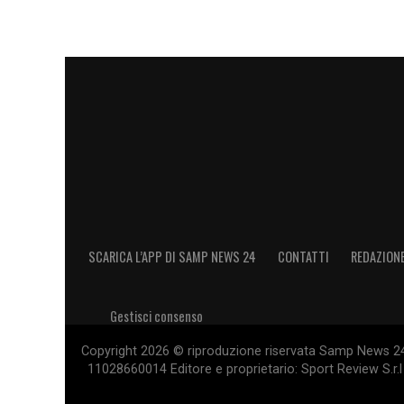
La presenza massiccia dei tifosi è consi
trasferte storicamente sentite come quel
sta lavorando intensamente per trovare la
di
Serie B
, punta molto sul calore della 
Il supporto del
tifo blucerchiato
è sempre
occasione, l’obiettivo è riempire il settor
consolidare la ripresa in campionato.
SEGUI LE ULTIME NEWS SULLA SAMPD
SCARICA L’APP DI SAMP NEWS 24
CONTATTI
REDAZION
LA PLAYLIST DELLE NOSTRE TOP NEW
Gestisci consenso
Copyright 2026 © riproduzione riservata Samp News 24 -
11028660014 Editore e proprietario: Sport Review S.r.l